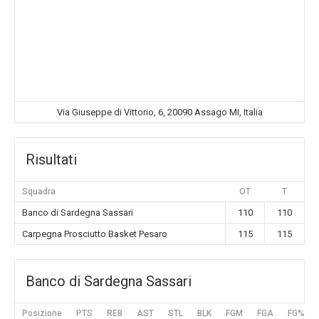
Via Giuseppe di Vittorio, 6, 20090 Assago MI, Italia
Risultati
Squadra
OT
T
Banco di Sardegna Sassari
110
110
Carpegna Prosciutto Basket Pesaro
115
115
Banco di Sardegna Sassari
Posizione
PTS
REB
AST
STL
BLK
FGM
FGA
FG%