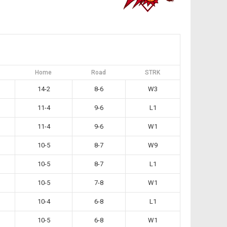
Home
Road
STRK
14-2
8-6
W3
11-4
9-6
L1
11-4
9-6
W1
10-5
8-7
W9
10-5
8-7
L1
10-5
7-8
W1
10-4
6-8
L1
10-5
6-8
W1