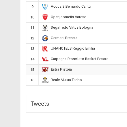
Acqua S.Bernardo Cantù
9
Openjobmetis Varese
10
Segafredo Virtus Bologna
11
Germani Brescia
12
UNAHOTELS Reggio Emilia
13
Carpegna Prosciutto Basket Pesaro
14
Estra Pistoia
15
Reale Mutua Torino
16
Tweets