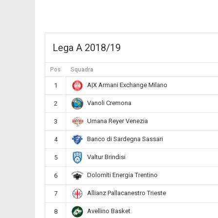
Lega A 2018/19
Pos
Squadra
A|X Armani Exchange Milano
1
Vanoli Cremona
2
Umana Reyer Venezia
3
Banco di Sardegna Sassari
4
Valtur Brindisi
5
Dolomiti Energia Trentino
6
Allianz Pallacanestro Trieste
7
Avellino Basket
8