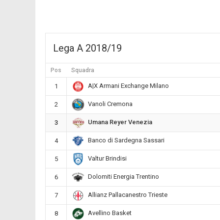
Lega A 2018/19
Pos
Squadra
A|X Armani Exchange Milano
1
Vanoli Cremona
2
Umana Reyer Venezia
3
Banco di Sardegna Sassari
4
Valtur Brindisi
5
Dolomiti Energia Trentino
6
Allianz Pallacanestro Trieste
7
Avellino Basket
8