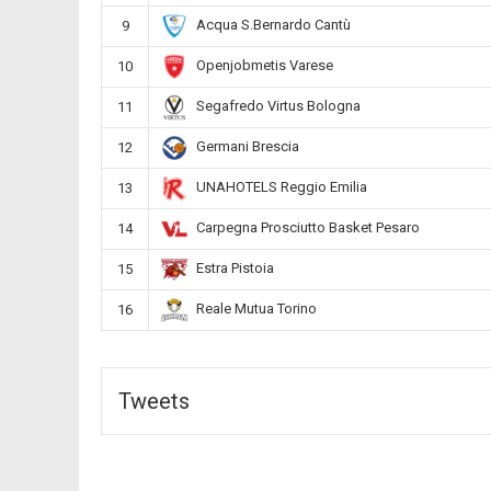
Acqua S.Bernardo Cantù
9
Openjobmetis Varese
10
Segafredo Virtus Bologna
11
Germani Brescia
12
UNAHOTELS Reggio Emilia
13
Carpegna Prosciutto Basket Pesaro
14
Estra Pistoia
15
Reale Mutua Torino
16
Tweets