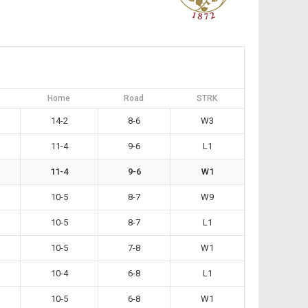
Home
Road
STRK
14-2
8-6
W3
11-4
9-6
L1
11-4
9-6
W1
10-5
8-7
W9
10-5
8-7
L1
10-5
7-8
W1
10-4
6-8
L1
10-5
6-8
W1