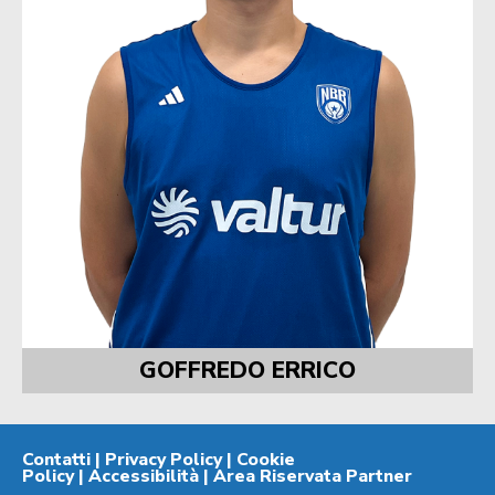
GOFFREDO ERRICO
Contatti
|
Privacy Policy
|
Cookie
Policy
|
Accessibilità
|
Area Riservata Partner