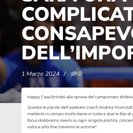
COMPLICA
CONSAPEV
DELL’IMPO
1 Marzo 2024
0
Happy Casa Brindisi alla ripresa del campionato sfider
Queste le parole dell’assistant coach Andrea Vicenzutto
metterle in campo molto bene in tutte e due le fasi di 
focus dobbiamo averlo su ogni singola partita, concent
volta e alla fine tireremo le somme
“.