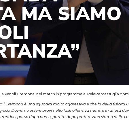
TA MA SIAMO
OLI
RTANZA”
à la Vanoli Cremona, nel match in programma al PalaPentassuglia dome
: “
Cremona è una squadra molto aggressiva e che fa della fisicità una
gioco. Dovremo essere bravi nella fase offensiva mentre in difesa dov
randoci passo dopo passo, partita dopo partita. Non siamo nelle cond