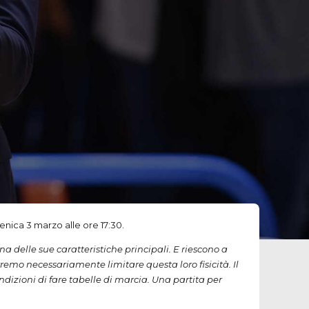
nica 3 marzo alle ore 17:30.
 delle sue caratteristiche principali. E riescono a
remo necessariamente limitare questa loro fisicità. Il
izioni di fare tabelle di marcia. Una partita per