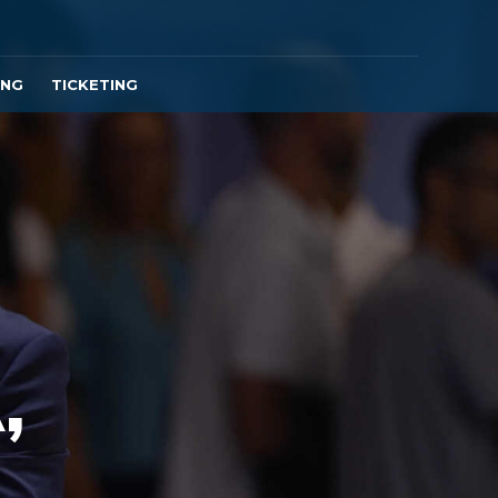
ING
TICKETING
,