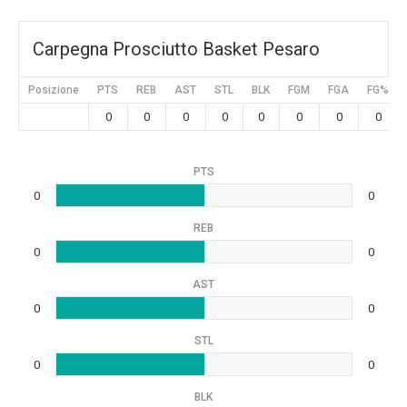
Carpegna Prosciutto Basket Pesaro
Posizione
PTS
REB
AST
STL
BLK
FGM
FGA
FG%
0
0
0
0
0
0
0
0
PTS
0
0
REB
0
0
AST
0
0
STL
0
0
BLK