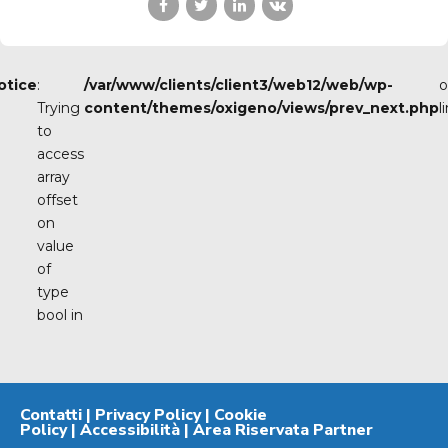
otice
:
/var/www/clients/client3/web12/web/wp-
o
Trying
content/themes/oxigeno/views/prev_next.php
l
to
access
array
offset
on
value
of
type
bool in
Contatti
|
Privacy Policy
|
Cookie
Policy
|
Accessibilità
|
Area Riservata Partner