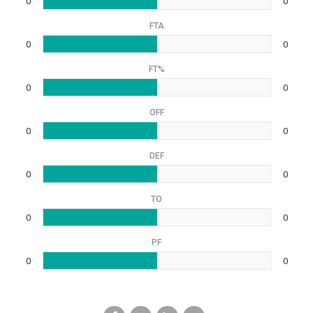
0
0
FTA
0
0
FT%
0
0
OFF
0
0
DEF
0
0
TO
0
0
PF
0
0