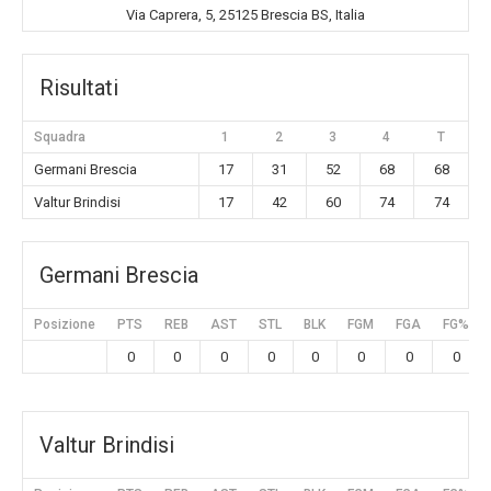
Via Caprera, 5, 25125 Brescia BS, Italia
Risultati
Squadra
1
2
3
4
T
Germani Brescia
17
31
52
68
68
Valtur Brindisi
17
42
60
74
74
Germani Brescia
Posizione
PTS
REB
AST
STL
BLK
FGM
FGA
FG%
0
0
0
0
0
0
0
0
Valtur Brindisi