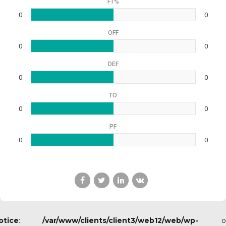
FT%
0
0
OFF
0
0
DEF
0
0
TO
0
0
PF
0
0
otice
:
/var/www/clients/client3/web12/web/wp-
o