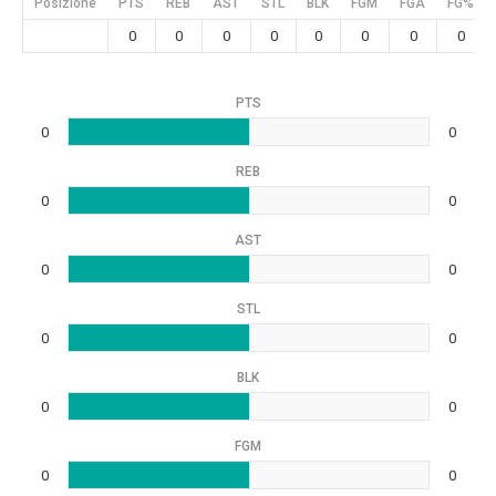
Posizione
PTS
REB
AST
STL
BLK
FGM
FGA
FG%
0
0
0
0
0
0
0
0
PTS
0
0
REB
0
0
AST
0
0
STL
0
0
BLK
0
0
FGM
0
0