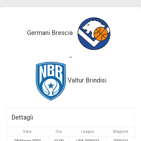
Germani Brescia
—
Valtur Brindisi
Dettagli
Data
Ora
League
Stagione
28 Marzo 2021
12:00
LBA 2020/21
2020/21