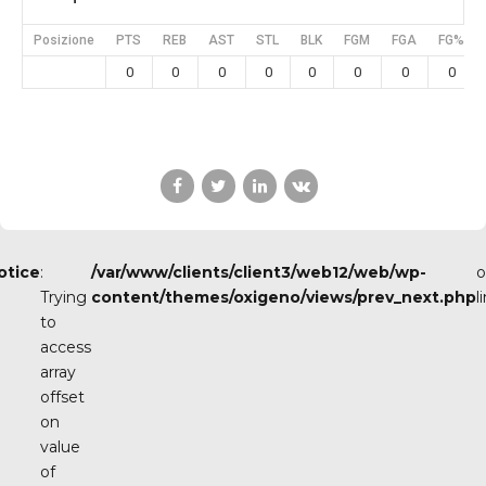
Posizione
PTS
REB
AST
STL
BLK
FGM
FGA
FG%
0
0
0
0
0
0
0
0
otice
:
/var/www/clients/client3/web12/web/wp-
o
Trying
content/themes/oxigeno/views/prev_next.php
l
to
access
array
offset
on
value
of