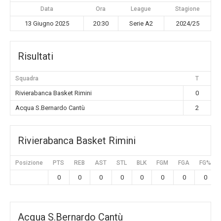
Data
Ora
League
Stagione
13 Giugno 2025
20:30
Serie A2
2024/25
Risultati
Squadra
T
Rivierabanca Basket Rimini
0
Acqua S.Bernardo Cantù
2
Rivierabanca Basket Rimini
Posizione
PTS
REB
AST
STL
BLK
FGM
FGA
FG%
0
0
0
0
0
0
0
0
Acqua S.Bernardo Cantù