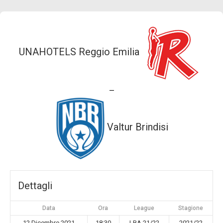
UNAHOTELS Reggio Emilia
—
Valtur Brindisi
Dettagli
Data
Ora
League
Stagione
12 Dicembre 2021
18:30
LBA 21/22
2021/22