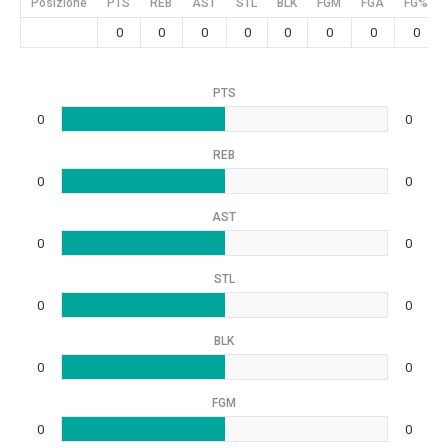
Posizione
PTS
REB
AST
STL
BLK
FGM
FGA
FG%
0
0
0
0
0
0
0
0
PTS
0
0
REB
0
0
AST
0
0
STL
0
0
BLK
0
0
FGM
0
0