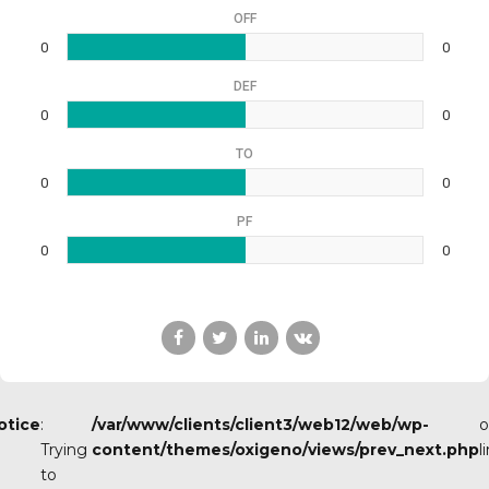
OFF
0
0
DEF
0
0
TO
0
0
PF
0
0
otice
:
/var/www/clients/client3/web12/web/wp-
o
Trying
content/themes/oxigeno/views/prev_next.php
l
to