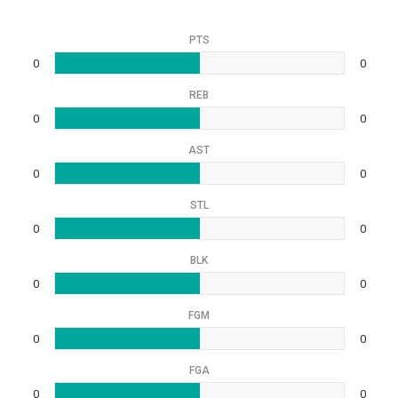
PTS
0
0
REB
0
0
AST
0
0
STL
0
0
BLK
0
0
FGM
0
0
FGA
0
0