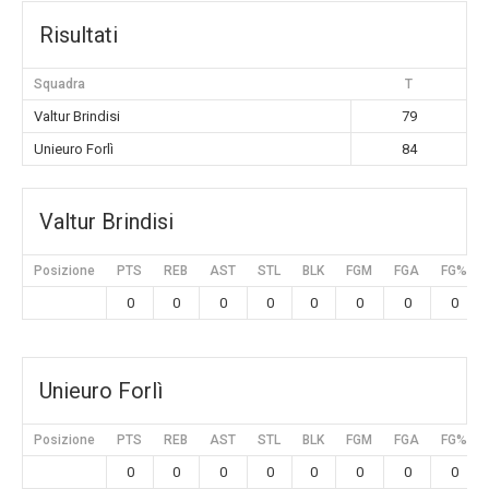
Risultati
Squadra
T
Valtur Brindisi
79
Unieuro Forlì
84
Valtur Brindisi
Posizione
PTS
REB
AST
STL
BLK
FGM
FGA
FG%
0
0
0
0
0
0
0
0
Unieuro Forlì
Posizione
PTS
REB
AST
STL
BLK
FGM
FGA
FG%
0
0
0
0
0
0
0
0