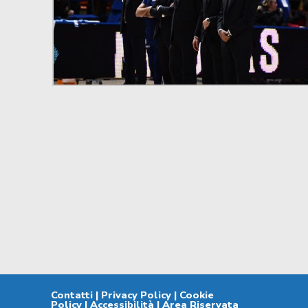
Contatti
|
Privacy Policy
|
Cookie
Policy
|
Accessibilità
|
Area Riservata