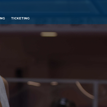
ING
TICKETING