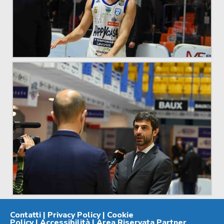
Contatti
|
Privacy Policy
|
Cookie
Policy
|
Accessibilità
|
Area Riservata Partner