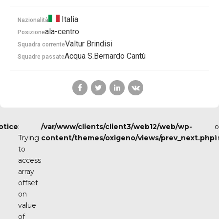
Italia
Nazionalità
ala-centro
Posizione
Valtur Brindisi
Squadra corrente
Acqua S.Bernardo Cantù
Squadre passate
otice
:
/var/www/clients/client3/web12/web/wp-
o
Trying
content/themes/oxigeno/views/prev_next.php
l
to
access
array
offset
on
value
of