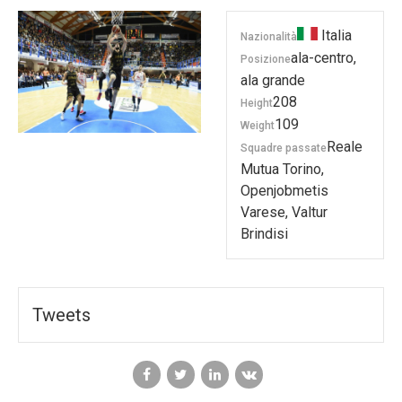
Italia
Nazionalità
ala-centro,
Posizione
ala grande
208
Height
109
Weight
Reale
Squadre passate
Mutua Torino,
Openjobmetis
Varese, Valtur
Brindisi
Tweets