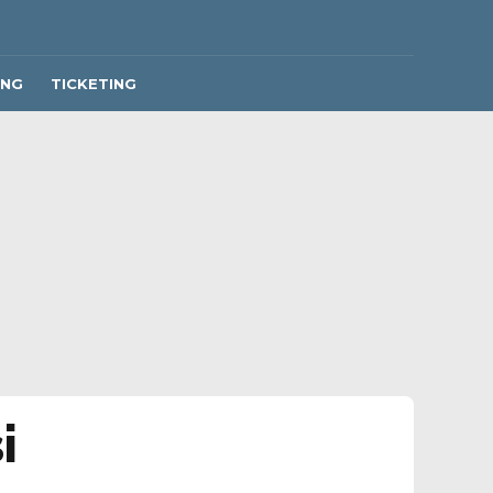
ING
TICKETING
i