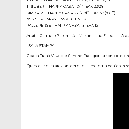
TIRI
DA 3
PUNTI
–
HAPPY
CASA
: 8/25; EA7: 8/19.
TIRI
LIBERI
–
HAPPY
CASA
: 10/14; EA7: 22/28.
RIMBALZI
–
HAPPY
CASA
: 27 (7 off); EA7: 37 (9 off).
ASSIST
–
HAPPY
CASA
: 16; EA7: 8.
PALLE
PERSE
–
HAPPY
CASA
: 13; EA7: 15.
Arbitri: Carmelo Paternicò – Massimiliano Filippini – Ale
ᐧ
SALA
STAMPA
:
Coach Frank Vitucci e Simone Pianigiani si sono present
Queste le dichiarazioni dei due allenatori in conferenz