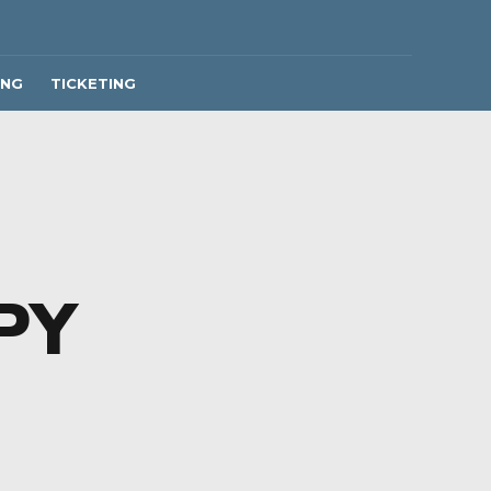
ING
TICKETING
PY