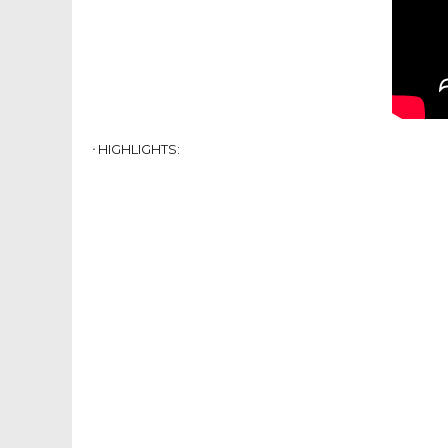
ᐧ
HIGHLIGHTS
: