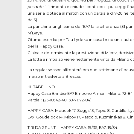
20 minuti di altissima qualità per i ragazzi di coach V
pesante
[…] rimonta e chiude i conti con il punteggi f
una seria ipoteca al match con un parziale di 7-20 nel te
da 3).
La panchina lunghissima dell’EA7 fa la differenza (31 pun
M’Baye.
Ottimo esordio per Tau Lydeka in casa brindisina, autore di 
per la Happy Casa.
Cinica e determinante la prestazione di Micov, decisivo
La lotta a rimbalzo viene nettamente vinta da Milano c
La regular season affronterà ora due settimane di pausa 
marzo in trasferta a Brescia.
ᐧ IL
TABELLINO
Happy Casa Brindisi-EA7 Emporio Armani Milano: 72-84
Parziali: (25-18; 42-40; 59-71; 72-84)
HAPPY
CASA
: Mesicek 17, Suggs 13, Tepic 8, Cardillo, Ly
EA7: Goudelock 14, Micov 17, Pascolo, Kuzminskas 8, Cincia
TIRI
DA 2
PUNTI
–
HAPPY
CASA
: 19/35; EA7: 19/34.