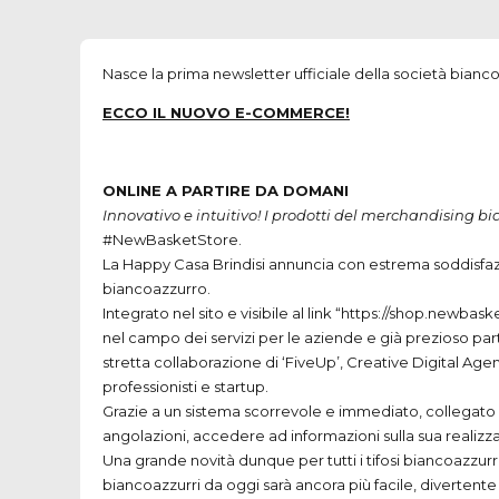
Nasce la prima newsletter ufficiale della società bian
ECCO
IL
NUOVO
E-
COMMERCE
!
ONLINE
A
PARTIRE
DA
DOMANI
Innovativo e intuitivo! I prodotti del merchandising b
#NewBasketStore.
La Happy Casa Brindisi annuncia con estrema soddisfazi
biancoazzurro.
Integrato nel sito e visibile al link “https://shop.newb
nel campo dei servizi per le aziende e già prezioso part
stretta collaborazione di ‘FiveUp’, Creative Digital Age
professionisti e startup.
Grazie a un sistema scorrevole e immediato, collegato a
angolazioni, accedere ad informazioni sulla sua realizza
Una grande novità dunque per tutti i tifosi biancoazzurr
biancoazzurri da oggi sarà ancora più facile, divertent