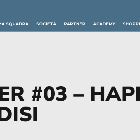
MA SQUADRA
SOCIETÀ
PARTNER
ACADEMY
SHOPP
R #03 – HAP
DISI