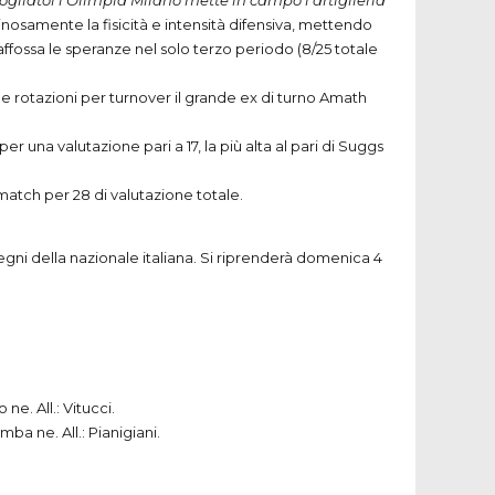
pogliatoi l’Olimpia Milano mette in campo l’artiglieria
nosamente la fisicità e intensità difensiva, mettendo
 affossa le speranze nel solo terzo periodo (8/25 totale
lle rotazioni per turnover il grande ex di turno Amath
per una valutazione pari a 17, la più alta al pari di Suggs
match per 28 di valutazione totale.
egni della nazionale italiana. Si riprenderà domenica 4
ne. All.: Vitucci.
ba ne. All.: Pianigiani.