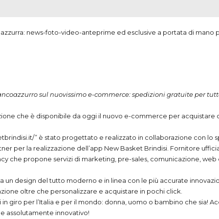
coazzurra: news-foto-video-anteprime ed esclusive a portata di mano p
iancoazzurro sul nuovissimo e-commerce: spedizioni gratuite per tutto 
one che è disponibile da oggi il nuovo e-commerce per acquistare onli
asketbrindisi.it/” è stato progettato e realizzato in collaborazione con
ner per la realizzazione dell’app New Basket Brindisi. Fornitore uffici
ncy che propone servizi di marketing, pre-sales, comunicazione, web e 
 un design del tutto moderno e in linea con le più accurate innovazio
zione oltre che personalizzare e acquistare in pochi click.
i in giro per l’Italia e per il mondo: donna, uomo o bambino che sia! Ac
e e assolutamente innovativo!