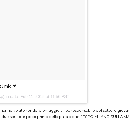
el mio ❤
) in data:
Feb 11, 2018 at 11:56
PST
nior hanno voluto rendere omaggio all’ex responsabile del settore giov
 due squadre poco prima della palla a due: “
ESPO
MILANO
SULLA
MA