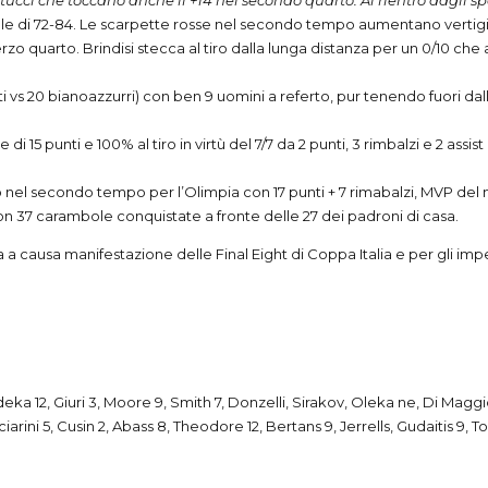
itucci che toccano anche il +14 nel secondo quarto. Al rientro dagli s
inale di 72-84. Le scarpette rosse nel secondo tempo aumentano vertigi
rzo quarto. Brindisi stecca al tiro dalla lunga distanza per un 0/10 che
ti vs 20 bianoazzurri) con ben 9 uomini a referto, pur tenendo fuori da
15 punti e 100% al tiro in virtù del 7/7 da 2 punti, 3 rimbalzi e 2 assist 
 nel secondo tempo per l’Olimpia con 17 punti + 7 rimabalzi,
MVP
del 
on 37 carambole conquistate a fronte delle 27 dei padroni di casa.
a causa manifestazione delle Final Eight di Coppa Italia e per gli imp
deka 12, Giuri 3, Moore 9, Smith 7, Donzelli, Sirakov, Oleka ne, Di Maggio 
rini 5, Cusin 2, Abass 8, Theodore 12, Bertans 9, Jerrells, Gudaitis 9, Tom