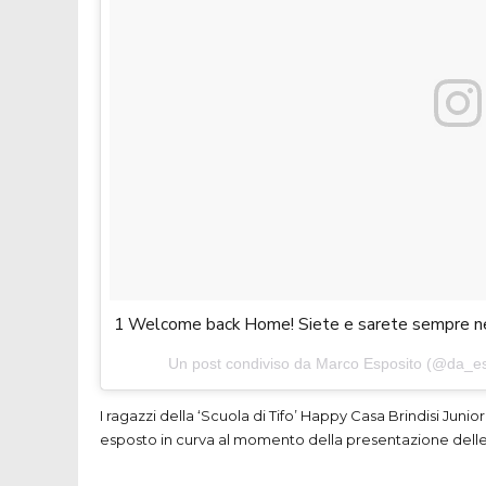
1
Welcome back Home! Siete e sarete sempre n
Un post condiviso da
Marco Esposito
(@da_esp
I ragazzi della ‘Scuola di Tifo’ Happy Casa Brindisi Ju
esposto in curva al momento della presentazione delle