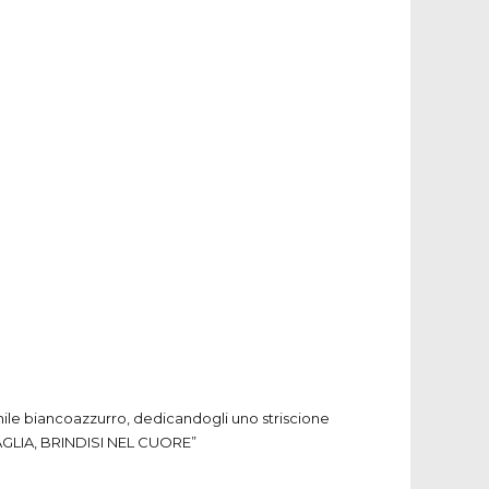
anile biancoazzurro, dedicandogli uno striscione
GLIA
,
BRINDISI
NEL
CUORE
”