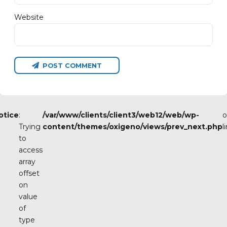
Website
POST COMMENT
otice
:
/var/www/clients/client3/web12/web/wp-
o
Trying
content/themes/oxigeno/views/prev_next.php
l
to
access
array
offset
on
value
of
type