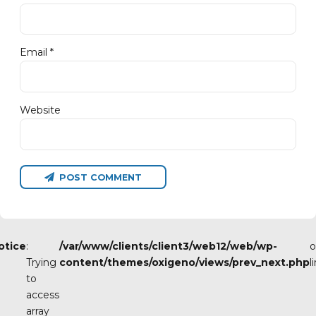
Email *
Website
POST COMMENT
otice
:
/var/www/clients/client3/web12/web/wp-
o
Trying
content/themes/oxigeno/views/prev_next.php
l
to
access
array