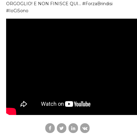
ORGOGLIO
! E
NON
FINISCE
QUI
… #ForzaBrindisi
#IoCiSono