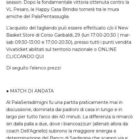
season. Dopo la fondamentale vittoria ottenuta contro la
VL Pesaro, la Happy Casa Brindisi tornerà tra le mura
amiche del PalaPentassuglia.
L’acquisto del tagliando può essere effettuato c/o il New
Basket Store di Corso Garibaldi, 29 (lun 17:00-20:30 | mar-
sab 09:30-13:00 e 17:00-20:30), presso tutti i punti vendita
Vivaticket abilitati sul territorio nazionale o
ONLINE
CLICCANDO
QUI
Di seguito l’elenco prezzi:
●
MATCH
DI
ANDATA
Al PalaSerradimigni fu una partita praticamente mai in
discussione, dominata dai padroni di casa in lungo e in
largo per tutto l’arco dei 40 minuti. La differenza si rimarcò
sin dalla palla a due, dove i biancoazzurr (allenati allora da
coach Dell’Agnello) subirono la maggiore energia e
determinazione del Banco di Sardegna che scappò via e