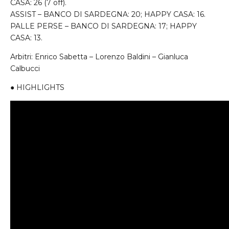
CASA
: 26 (7 off).
ASSIST
–
BANCO
DI
SARDEGNA
: 20;
HAPPY
CASA
: 16.
PALLE
PERSE
–
BANCO
DI
SARDEGNA
: 17;
HAPPY
CASA
: 13.
Arbitri: Enrico Sabetta – Lorenzo Baldini – Gianluca
Calbucci
●
HIGHLIGHTS