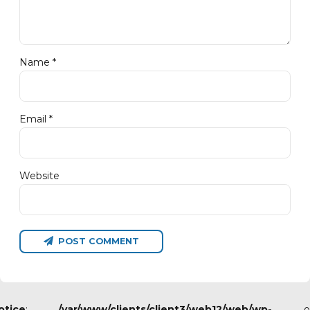
Name *
Email *
Website
POST COMMENT
otice
:
/var/www/clients/client3/web12/web/wp-
o