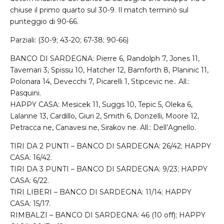
chiuse il primo quarto sul 30-9. Il match terminò sul
punteggio di 90-66.
Parziali: (30-9; 43-20; 67-38; 90-66)
BANCO
DI
SARDEGNA
: Pierre 6, Randolph 7, Jones 11,
Tavernari 3, Spissu 10, Hatcher 12, Bamforth 8, Planinic 11,
Polonara 14, Devecchi 7, Picarelli 1, Stipcevic ne.. All.:
Pasquini.
HAPPY
CASA
: Mesicek 11, Suggs 10, Tepic 5, Oleka 6,
Lalanne 13, Cardillo, Giuri 2, Smith 6, Donzelli, Moore 12,
Petracca ne, Canavesi ne, Sirakov ne. All.: Dell’Agnello.
TIRI
DA 2
PUNTI
–
BANCO
DI
SARDEGNA
: 26/42;
HAPPY
CASA
: 16/42.
TIRI
DA 3
PUNTI
–
BANCO
DI
SARDEGNA
: 9/23;
HAPPY
CASA
: 6/22.
TIRI
LIBERI
–
BANCO
DI
SARDEGNA
: 11/14;
HAPPY
CASA
: 15/17.
RIMBALZI
–
BANCO
DI
SARDEGNA
: 46 (10 off);
HAPPY