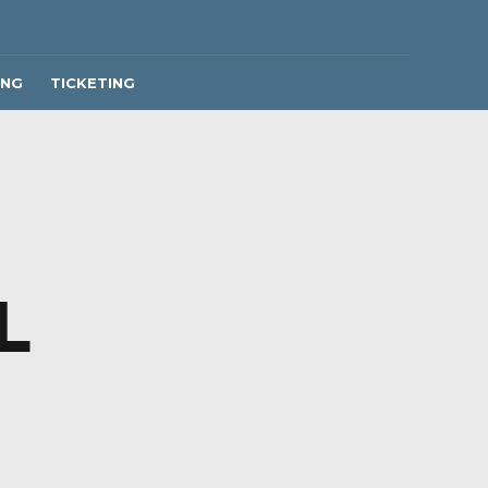
ING
TICKETING
L