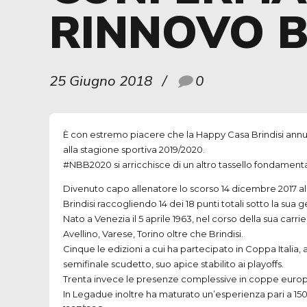
RINNOVO B
25 Giugno 2018
0
È con estremo piacere che la Happy Casa Brindisi annunci
alla stagione sportiva 2019/2020.
#NBB2020 si arricchisce di un altro tassello fondamental
Divenuto capo allenatore lo scorso 14 dicembre 2017 all
Brindisi raccogliendo 14 dei 18 punti totali sotto la sua g
Nato a Venezia il 5 aprile 1963, nel corso della sua car
Avellino, Varese, Torino oltre che Brindisi.
Cinque le edizioni a cui ha partecipato in Coppa Italia
semifinale scudetto, suo apice stabilito ai playoffs.
Trenta invece le presenze complessive in coppe europe
In Legadue inoltre ha maturato un’esperienza pari a 150