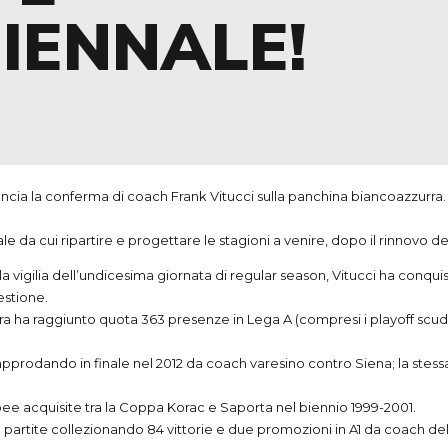
IENNALE!
a la conferma di coach Frank Vitucci sulla panchina biancoazzurra. Il 
e da cui ripartire e progettare le stagioni a venire, dopo il rinnovo d
a vigilia dell’undicesima giornata di regular season, Vitucci ha conq
estione.
riera ha raggiunto quota 363 presenze in Lega A (compresi i playoff scu
, approdando in finale nel 2012 da coach varesino contro Siena; la ste
e acquisite tra la Coppa Korac e Saporta nel biennio 1999-2001.
 partite collezionando 84 vittorie e due promozioni in A1 da coach del