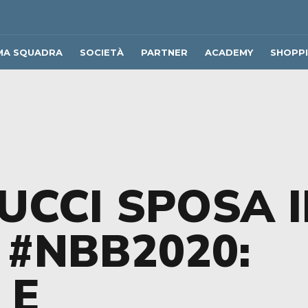
MA SQUADRA
SOCIETÀ
PARTNER
ACADEMY
SHOPP
UCCI SPOSA I
#NBB2020:
 E