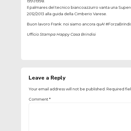
1997/1998.
Il palmares del tecnico biancoazzurro vanta una Superc
2012/2013 alla guida della Cimberio Varese.
Buon lavoro Frank: noi siamo ancora quA! #ForzaBrindis
Ufficio Stampa Happy Casa Brindisi
Leave a Reply
Your email address will not be published. Required fie
Comment
*