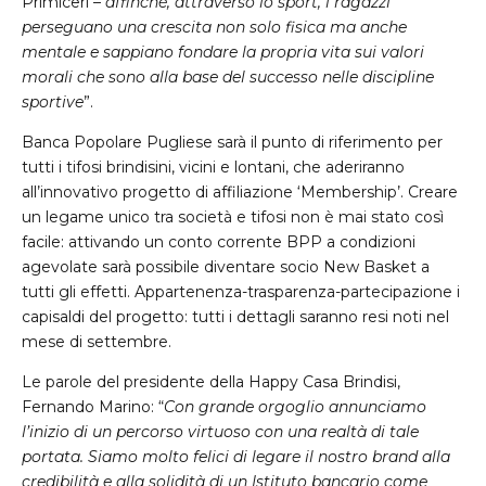
Primiceri –
affinché, attraverso lo sport, i ragazzi
perseguano una crescita non solo fisica ma anche
mentale e sappiano fondare la propria vita sui valori
morali che sono alla base del successo nelle discipline
sportive
”.
Banca Popolare Pugliese sarà il punto di riferimento per
tutti i tifosi brindisini, vicini e lontani, che aderiranno
all’innovativo progetto di affiliazione ‘Membership’. Creare
un legame unico tra società e tifosi non è mai stato così
facile: attivando un conto corrente
BPP
a condizioni
agevolate sarà possibile diventare socio New Basket a
tutti gli effetti. Appartenenza-trasparenza-partecipazione i
capisaldi del progetto: tutti i dettagli saranno resi noti nel
mese di settembre.
Le parole del presidente della Happy Casa Brindisi,
Fernando Marino: “
Con grande orgoglio annunciamo
l’inizio di un percorso virtuoso con una realtà di tale
portata. Siamo molto felici di legare il nostro brand alla
credibilità e alla solidità di un Istituto bancario come