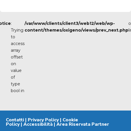
otice
:
/var/www/clients/client3/web12/web/wp-
o
Trying
content/themes/oxigeno/views/prev_next.php
l
to
access
array
offset
on
value
of
type
bool in
Contatti
|
Privacy Policy
|
Cookie
Policy
|
Accessibilità
|
Area Riservata Partner