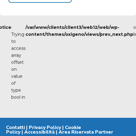
otice
:
/var/www/clients/client3/web12/web/wp-
o
Trying
content/themes/oxigeno/views/prev_next.php
l
to
access
array
offset
on
value
of
type
bool in
Contatti
|
Privacy Policy
|
Cookie
Policy
|
Accessibilità
|
Area Riservata Partner