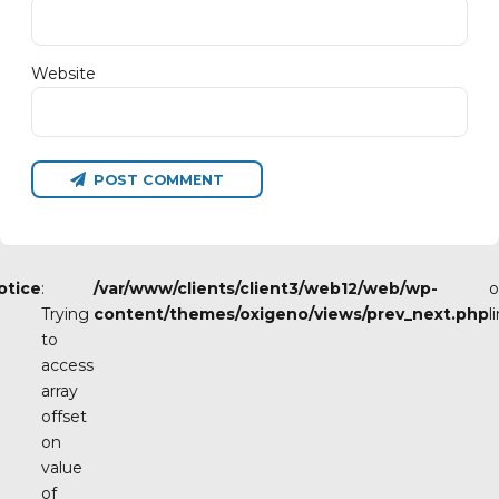
Website
POST COMMENT
otice
:
/var/www/clients/client3/web12/web/wp-
o
Trying
content/themes/oxigeno/views/prev_next.php
l
to
access
array
offset
on
value
of