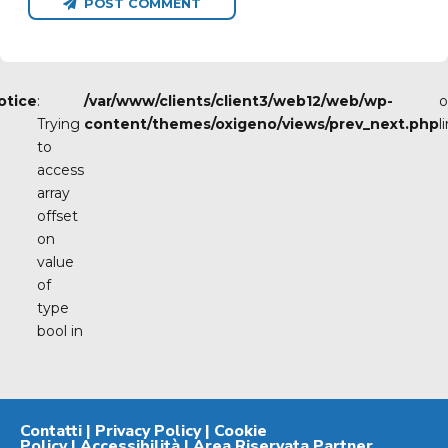
POST COMMENT
otice
:
/var/www/clients/client3/web12/web/wp-
o
Trying
content/themes/oxigeno/views/prev_next.php
l
to
access
array
offset
on
value
of
type
bool in
Contatti
|
Privacy Policy
|
Cookie
Policy
|
Accessibilità
|
Area Riservata Partner