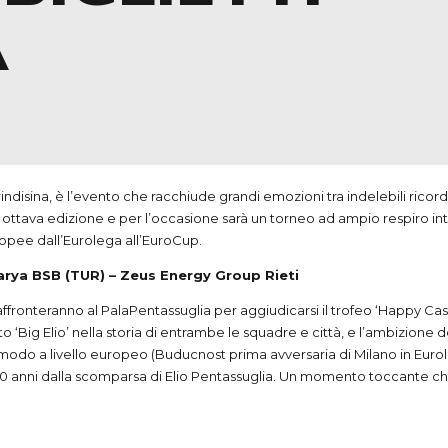
A
ndisina, è l’evento che racchiude grandi emozioni tra indelebili ricordi
ua ottava edizione e per l’occasione sarà un torneo ad ampio respiro i
pee dall’Eurolega all’EuroCup.
karya
BSB
(
TUR
) – Zeus Energy Group Rieti
affronteranno al PalaPentassuglia per aggiudicarsi il trofeo ‘Happy Casa Cu
o ‘Big Elio’ nella storia di entrambe le squadre e città, e l’ambizione 
r modo a livello europeo (Buducnost prima avversaria di Milano in Euroleg
 anni dalla scomparsa di Elio Pentassuglia. Un momento toccante che 