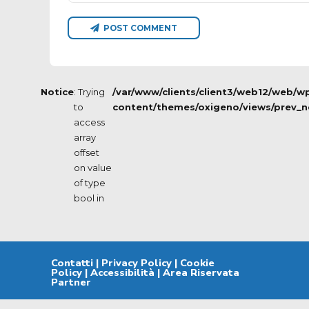
POST COMMENT
Notice
: Trying
/var/www/clients/client3/web12/web/w
to
content/themes/oxigeno/views/prev_n
access
array
offset
on value
of type
bool in
Contatti
|
Privacy Policy
|
Cookie
Policy
|
Accessibilità
|
Area Riservata
Partner