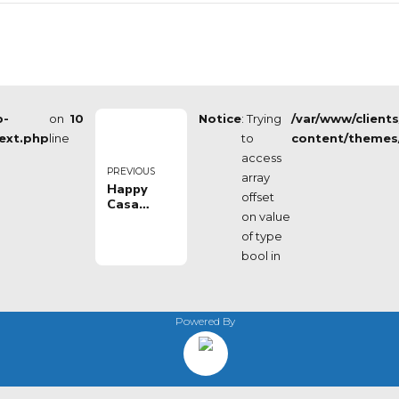
p-
on
10
Notice
: Trying
/var/www/client
ext.php
line
to
content/themes
access
PREVIOUS
array
Happy
offset
Casa
on value
torna in
campo nel
of type
match
bool in
benefico a
Martina
Franca
contro i
Powered By
turchi
del Sakarya