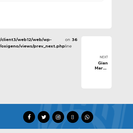
s/client3/web12/web/wp-
on
36
/oxigeno/views/prev_next.php
line
NEXT
Gian
Marco
Ianuale
aggregato
per
la preseason