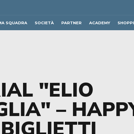
MA SQUADRA
SOCIETÀ
PARTNER
ACADEMY
SHOPP
IAL "ELIO
LIA" – HAPP
BIGLIETTI