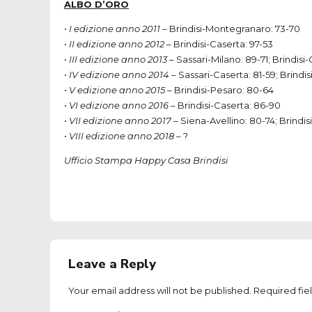
ALBO
D’ORO
•
I edizione anno 2011
– Brindisi-Montegranaro: 73-70
•
II edizione anno 2012
– Brindisi-Caserta: 97-53
•
III
edizione anno 2013
– Sassari-Milano: 89-71; Brindisi-
•
IV edizione anno 2014
– Sassari-Caserta: 81-59; Brindis
•
V edizione anno 2015
– Brindisi-Pesaro: 80-64
•
VI edizione anno 2016
– Brindisi-Caserta: 86-90
•
VII
edizione anno 2017
– Siena-Avellino: 80-74; Brindis
•
VIII
edizione anno 2018
– ?
Ufficio Stampa Happy Casa Brindisi
Leave a Reply
Your email address will not be published. Required fie