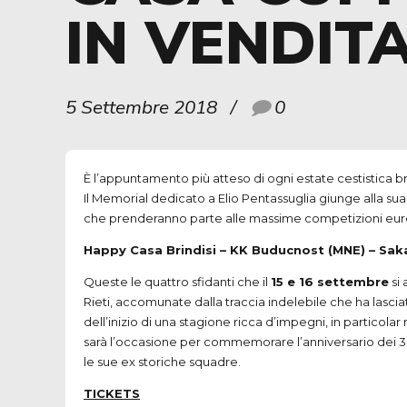
IN VENDIT
5 Settembre 2018
0
È l’appuntamento più atteso di ogni estate cestistica bri
Il Memorial dedicato a Elio Pentassuglia giunge alla s
che prenderanno parte alle massime competizioni euro
Happy Casa Brindisi – KK Buducnost (
MNE
) – Sa
Queste le quattro sfidanti che il
15 e 16 settembre
si 
Rieti, accomunate dalla traccia indelebile che ha lasciat
dell’inizio di una stagione ricca d’impegni, in particola
sarà l’occasione per commemorare l’anniversario dei 30
le sue ex storiche squadre.
TICKETS