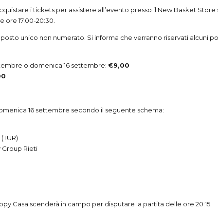
uistare i tickets per assistere all’evento presso il New Basket Store sito
e ore 17.00-20:30.
a posto unico non numerato. Si informa che verranno riservati alcuni po
 settembre o domenica 16 settembre:
€9,00
00
 e domenica 16 settembre secondo il seguente schema:
(
TUR
)
y Group Rieti
appy Casa scenderà in campo per disputare la partita delle ore 20:15.