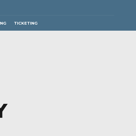
ING
TICKETING
Y