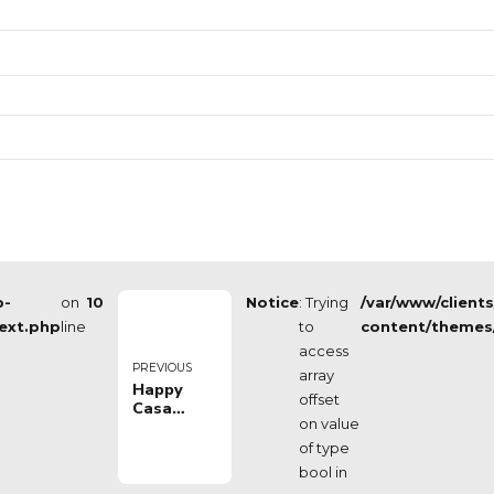
p-
on
10
Notice
: Trying
/var/www/client
ext.php
line
to
content/themes
access
PREVIOUS
array
Happy
offset
Casa
on value
Brindisi -
Cantù, le
of type
foto
bool in
della gara