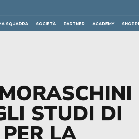
MA SQUADRA
SOCIETÀ
PARTNER
ACADEMY
SHOPP
 MORASCHINI
LI STUDI DI
 PER LA