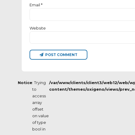
Email *
Website
POST COMMENT
Notice
: Trying
/var/www/clients/client3/web12/web/w
to
content/themes/oxigeno/views/prev_n
access
array
offset
on value
of type
bool in