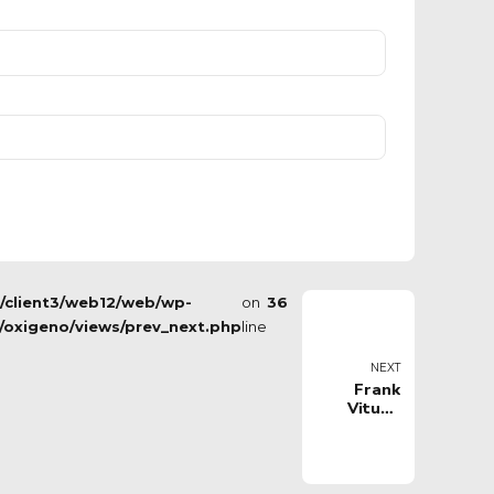
s/client3/web12/web/wp-
on
36
/oxigeno/views/prev_next.php
line
NEXT
Frank
Vitucci
ospite in
collegamento
alla
trasmissione