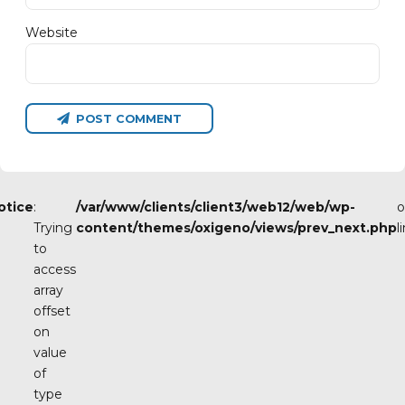
Website
POST COMMENT
otice
:
/var/www/clients/client3/web12/web/wp-
o
Trying
content/themes/oxigeno/views/prev_next.php
l
to
access
array
offset
on
value
of
type