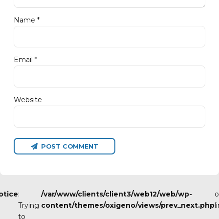
Name *
Email *
Website
POST COMMENT
otice
:
/var/www/clients/client3/web12/web/wp-
o
Trying
content/themes/oxigeno/views/prev_next.php
l
to