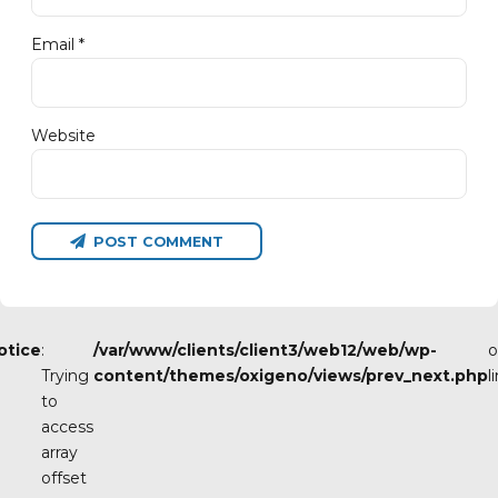
Email *
Website
POST COMMENT
otice
:
/var/www/clients/client3/web12/web/wp-
o
Trying
content/themes/oxigeno/views/prev_next.php
l
to
access
array
offset