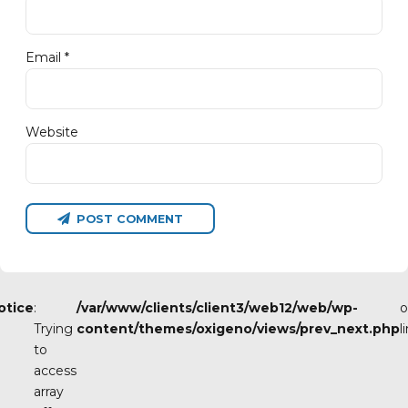
Email *
Website
POST COMMENT
otice
:
/var/www/clients/client3/web12/web/wp-
o
Trying
content/themes/oxigeno/views/prev_next.php
l
to
access
array