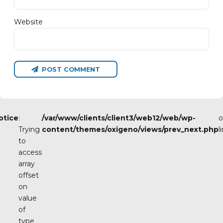
Website
POST COMMENT
otice
:
/var/www/clients/client3/web12/web/wp-
o
Trying
content/themes/oxigeno/views/prev_next.php
l
to
access
array
offset
on
value
of
type