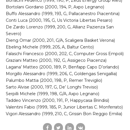
Bonacini Federico (1999, 190, P, Zeus Energy Group Rieti)
Bortolani Giordano (2000, 194, P, Axpo Legnano)
Buffo Alessandro (1999, 193, G, Pallacanestro Piacentina)
Conti Luca (2000, 195, G, Us Victoria Libertas Pesaro)
De Zardo Lorenzo (1999, 200, G, Allianz Pazienza San
Severo)
Dieng Omar (2000, 201, G/A, Scaligera Basket Verona)
Ebeling Michele (1999, 205, A, Baltur Cento)
Falaschi Francesco (2000, 202, C, Computer Gross Empoli)
Graziani Matteo (2000, 192, G, Assigeco Piacenza)
Lagana’ Matteo (2000, 189, P, Benfapp Capo D’orlando)
Morgillo Alessandro (1999, 206, C, Goldengas Senigallia)
Palumbo Mattia (2000, 198, P, Remer Treviglio)
Sarto Alvise (2000, 197, G, De’ Longhi Treviso)
Serpilli Michele (1999, 198, G/A, Axpo Legnano)
Taddeo Vincenzo (2000, 191, P, Happycasa Brindisi)
Valentini Fabio (1999, 185, P, Junior Libertas C. Monferrato)
Vigori Alessandro (1999, 210, C, Grissin Bon Reggio Emilia)