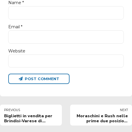
Name *
Email *
Website
POST COMMENT
PREVIOUS
NEXT
Biglietti in vendita per
Moraschini e Rush nelle
Brindisi-Varese di
prime due posizioni
domenica 24 marzo
della Top5 Eurosport