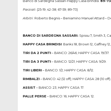
Banco di Sardegna Sassari-Happy Casa Brindisi:
89-73
Parziali
: (25-19; 42-38; 67-59; 89-73)
Arbitri
: Roberto Begnis – Beniamino Manuel Attard – D
BANCO DI SARDEGNA SASSARI:
Spissu 7, Smith 3, Ca
HAPPY CASA BRINDISI
: Banks 18, Brown 12, Gaffney 12
TIRI DA 2 PUNTI
– BANCO: 26/46; HAPPY CASA: 19/37.
TIRI DA 3 PUNTI
– BANCO: 12/21; HAPPY CASA: 9/29.
TIRI LIBERI
– BANCO: 1/2; HAPPY CASA: 8/12.
RIMBALZI
– BANCO: 42 (12 off); HAPPY CASA: 28 (10 off).
ASSIST
– BANCO: 23; HAPPY CASA: 17.
PALLE PERSE
– BANCO: 16; HAPPY CASA: 12.