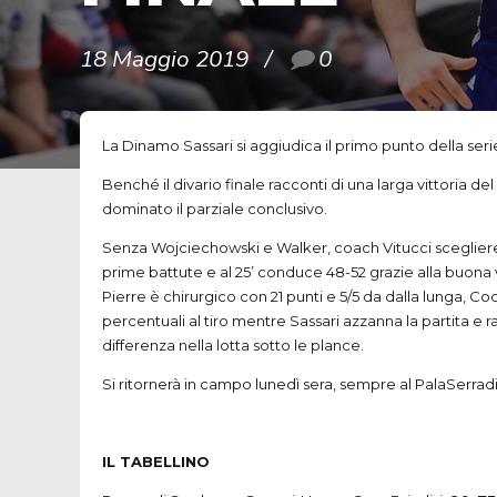
18 Maggio 2019
0
La Dinamo Sassari si aggiudica il primo punto della seri
Benché il divario finale racconti di una larga vittoria d
dominato il parziale conclusivo.
Senza Wojciechowski e Walker, coach Vitucci scegliere d
prime battute e al 25’ conduce 48-52 grazie alla buona v
Pierre è chirurgico con 21 punti e 5/5 da dalla lunga, Co
percentuali al tiro mentre Sassari azzanna la partita e r
differenza nella lotta sotto le plance.
Si ritornerà in campo lunedì sera, sempre al PalaSerradimi
IL TABELLINO