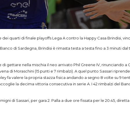
e dei quarti di finale playoffs Lega A contro la Happy Casa Brindisi, v
el Banco di Sardegna, Brindisi è rimasta testa a testa fino a 3 minuti d
i gettare nella mischia il neo arrivato Phil Greene IV, rinunciando a
ena di Moraschini (15 punti e 7 rimbalzi). A quel punto Sassari riprend
oley fa valere la propria stazza fisica andando a segno 8 volte su 9 tent
accoglie la decima vittoria consecutiva in serie A. I 42 rimbalzi del Ban
gni di Sassari, per gara 2. Palla a due ore fissata per le 20.45, diretta