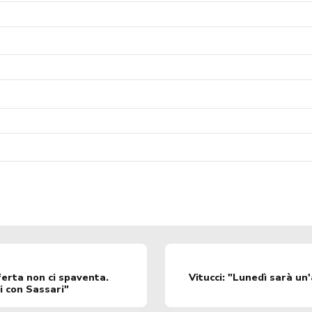
sferta non ci spaventa.
Vitucci: "Lunedì sarà un
i con Sassari"