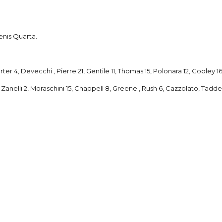
enis Quarta.
rter 4, Devecchi , Pierre 21, Gentile 11, Thomas 15, Polonara 12, Cooley 
, Zanelli 2, Moraschini 15, Chappell 8, Greene , Rush 6, Cazzolato, Taddeo