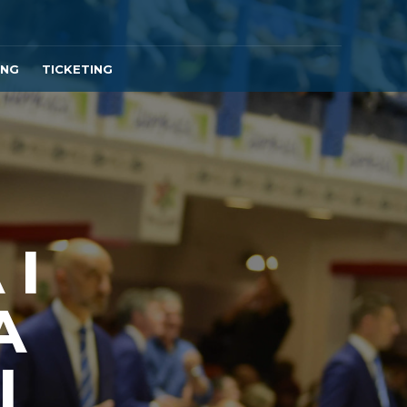
ING
TICKETING
 I
A
I