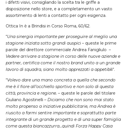
i
difetti visivi, consigliando la scelta tra le griffe a
disposizione nello store, e a completamento un vasto
assortimento
di lenti a contatto per ogni esigenza.
Ottica In è a
Brindisi
in Corso Roma, 60/62.
“
Una sinergia importante per proseguire al meglio una
stagione iniziata sotto grandi auspic
i – queste le prime
parole del direttore commerciale Andrea Fanigliulo –
Vedere arrivare a stagione in corso delle nuove aziende e
partner, certifica come il nostro brand unito a un grande
lavoro di squadra, siano molto apprezzati a appetib
ili“.
“
Volevo dare una mano concreta a quella che secondo
me è il fiore all’occhiello sportivo e non solo di questa
città, provincia e regione.
– queste le parole del titolare
Giuliano Agostinelli –
Diciamo che non sono mai stato
molto propenso a iniziative pubblicitarie, ma Andrea è
riuscito a farmi sentire importante e soprattutto parte
integrante di un grande progetto e di una super famiglia
come questa biancazzurra…quindi Forza Happy Casa