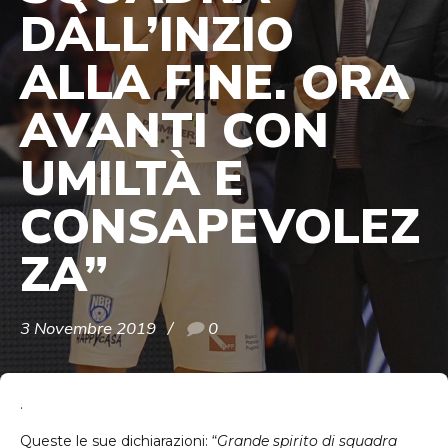
DALL’INZIO
ALLA FINE. ORA
AVANTI CON
UMILTÀ E
CONSAPEVOLEZ
ZA”
3 Novembre 2019
0
.
Queste le sue dichiarazioni: “
Grande spirito di squadra