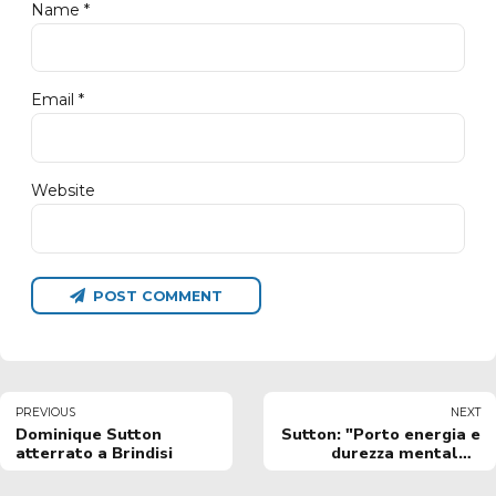
Name *
Email *
Website
POST COMMENT
PREVIOUS
NEXT
Dominique Sutton
Sutton: "Porto energia e
atterrato a Brindisi
durezza mentale";
Vitucci: "Un'arma per
noi, un problema per gli