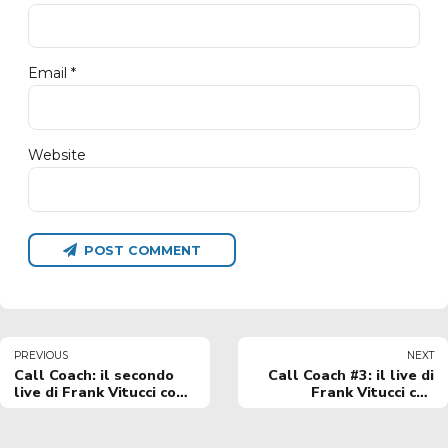
Email *
Website
POST COMMENT
PREVIOUS
NEXT
Call Coach: il secondo
Call Coach #3: il live di
live di Frank Vitucci con
Frank Vitucci con
Roberto Cordella
Bonaccorsi e Muro