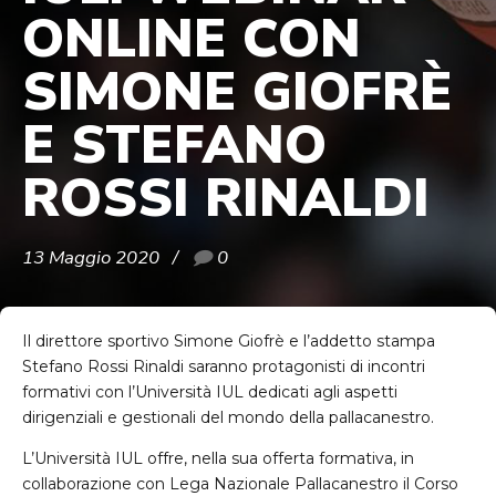
ONLINE CON
SIMONE GIOFRÈ
E STEFANO
ROSSI RINALDI
13 Maggio 2020
0
Il direttore sportivo Simone Giofrè e l’addetto stampa
Stefano Rossi Rinaldi saranno protagonisti di incontri
formativi con l’Università IUL dedicati agli aspetti
dirigenziali e gestionali del mondo della pallacanestro.
L’Università IUL offre, nella sua offerta formativa, in
collaborazione con Lega Nazionale Pallacanestro il Corso