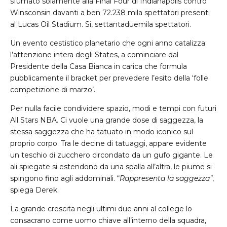
sfumato solamente alla Final Four di Indianapolis contro
Winsconsin davanti a ben 72.238 mila spettatori presenti
al Lucas Oil Stadium. Si, settantaduemila spettatori.
Un evento cestistico planetario che ogni anno catalizza
l’attenzione intera degli States, a cominciare dal
Presidente della Casa Bianca in carica che formula
pubblicamente il bracket per prevedere l’esito della ‘folle
competizione di marzo’.
Per nulla facile condividere spazio, modi e tempi con futuri
All Stars NBA. Ci vuole una grande dose di saggezza, la
stessa saggezza che ha tatuato in modo iconico sul
proprio corpo. Tra le decine di tatuaggi, appare evidente
un teschio di zucchero circondato da un gufo gigante. Le
ali spiegate si estendono da una spalla all’altra, le piume si
spingono fino agli addominali. “
Rappresenta la saggezza”
,
spiega Derek.
La grande crescita negli ultimi due anni al college lo
consacrano come uomo chiave all’interno della squadra,