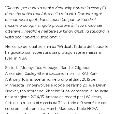
“
Giocare per quattro anni a Kentucky è stata la cosa più
dura che abbia mai fatto nella mia vita. Durante ogni
allenamento quotidiano coach Calipari pretende il
massimo da ogni singolo giocatore. È il suo modo per
ottenere il meglio e mettere sui binari giusti la squadra in
vista degli obiettivi stagionali
”.
Nel corso dei quattro anni da ‘Wildcat’, l’atleta del Lousville
ha giocato con superstars ora protagoniste ai massimi
livelli in NBA.
Su tutti (Murray, Fox, Adebayo, Randle, Gilgeous-
Alexander, Cauley-Stein) spiccano i nomi di KAT Karl-
Anthony Towns, scelta numero uno al draft 2015 per i
Minnesota Timberwolves e rookie dell’anno 2016, e Devin
Booker, top scorer dei Phoenix Suns, compagni di squadra
nella stagione 2014/15. Annata da record per i Wildcats,
forti di un ruolino di marcia da 34 vittorie e 0 sconfitte con
cui si presentarono alla March Madness. Titolo NCAA