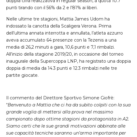
doppia cifra realizzativa in regular season, a quota 10.7
punti tirando con il 56% da 2 e l’81% ai liberi.
Nelle ultime tre stagioni, Mattia James Udom ha
indossato la canotta della Scaligera Verona. Prima
dell’ultima annata interrotta e annullata, l’atleta azzurro
aveva accumulato 64 presenze con la Tezenis a una
media di 26,2 minuti a gara, 10,6 punti e 7,1 rimbalzi.
All’inizio della stagione 2019/20, in occasione del torneo
inaugurale della Supercoppa LNP, ha registrato una doppia
doppia di media da 14.3 punti e 12.3 rimbalzi nelle tre
partite giocate.
Il commento del Direttore Sportivo Simone Giofrè:
“
Benvenuto a Mattia che ci ha da subito colpiti con la sua
grande voglia di mettersi alla prova nel massimo
campionato dopo ottime stagioni da protagonista in A2.
Siamo certi che le sue grandi motivazioni abbinate alle
sue capacità tecniche saranno un’arma importante per