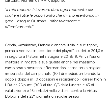
catturati. Numeri da MVP, appunto.
“
Il mio mantra è lavorare duro ogni momento per
cogliere tutte le opportunità che mi si presentando in
gara
– esegue Ousman –
difensivamente e
offensivamente
”.
Grecia, Kazakistan, Francia e ancora Italia le sue tappe,
prima a Venezia in occasione dei playoff scudetto 201,6 e
in seguito a Pistoia nella stagione 2018/19. Arriva l’ora di
mettere in mostra le sue qualità anche nel massimo
campionato nostrano, affermandosi come terzo miglior
rimbalzista del campionato (10.1 di media), timbrando la
doppia doppia in 10 occasioni e registrando il career high in
LBA da 26 punti (9/10 al tiro, 6/6 dalla lunetta e 43 di
valutazione) e 16 rimbalzi nella vittoria contro la Virtus
Bologna della 25° giornata di regular season.