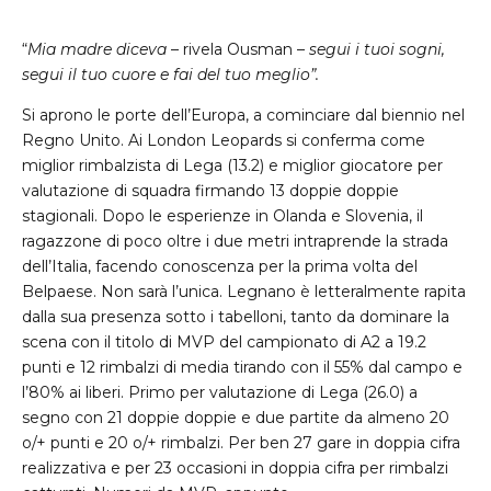
“
Mia madre diceva
– rivela Ousman –
segui i tuoi sogni,
segui il tuo cuore e fai del tuo meglio”.
Si aprono le porte dell’Europa, a cominciare dal biennio nel
Regno Unito. Ai London Leopards si conferma come
miglior rimbalzista di Lega (13.2) e miglior giocatore per
valutazione di squadra firmando 13 doppie doppie
stagionali. Dopo le esperienze in Olanda e Slovenia, il
ragazzone di poco oltre i due metri intraprende la strada
dell’Italia, facendo conoscenza per la prima volta del
Belpaese. Non sarà l’unica. Legnano è letteralmente rapita
dalla sua presenza sotto i tabelloni, tanto da dominare la
scena con il titolo di MVP del campionato di A2 a 19.2
punti e 12 rimbalzi di media tirando con il 55% dal campo e
l’80% ai liberi. Primo per valutazione di Lega (26.0) a
segno con 21 doppie doppie e due partite da almeno 20
o/+ punti e 20 o/+ rimbalzi. Per ben 27 gare in doppia cifra
realizzativa e per 23 occasioni in doppia cifra per rimbalzi