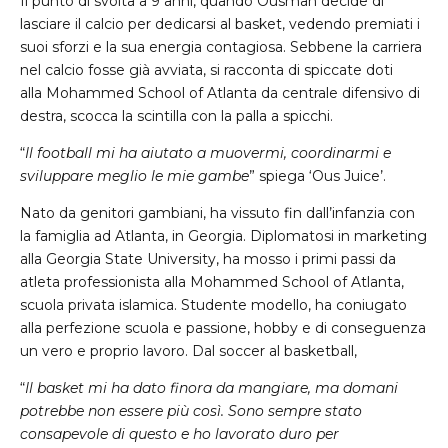
Il punto di svolta a 9 anni, quando Ousman decide di
lasciare il calcio per dedicarsi al basket, vedendo premiati i
suoi sforzi e la sua energia contagiosa. Sebbene la carriera
nel calcio fosse già avviata, si racconta di spiccate doti
alla Mohammed School of Atlanta da centrale difensivo di
destra, scocca la scintilla con la palla a spicchi.
“
Il football mi ha aiutato a muovermi, coordinarmi e
sviluppare meglio le mie gambe
” spiega ‘Ous Juice’.
Nato da genitori gambiani, ha vissuto fin dall’infanzia con
la famiglia ad Atlanta, in Georgia. Diplomatosi in marketing
alla Georgia State University, ha mosso i primi passi da
atleta professionista alla Mohammed School of Atlanta,
scuola privata islamica. Studente modello, ha coniugato
alla perfezione scuola e passione, hobby e di conseguenza
un vero e proprio lavoro. Dal soccer al basketball,
“
Il basket mi ha dato finora da mangiare, ma domani
potrebbe non essere più così. Sono sempre stato
consapevole di questo e ho lavorato duro per