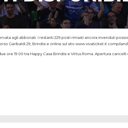
iservata agli abbonati. I restanti 229 posti rimasti ancora invenduti p
so Garibaldi 29, Brindisi e online sul sito www.vivaticket.it compilando 
 a due ore 19.00 tra Happy Casa Brindisi e Virtus Roma. Apertura canc