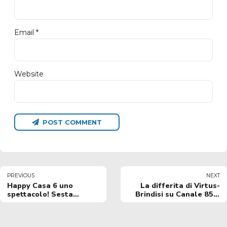
Email *
Website
POST COMMENT
PREVIOUS
NEXT
Happy Casa 6 uno
La differita di Virtus-
spettacolo! Sesta
Brindisi su Canale 85 e
vittoria di fila, battuta a
Antenna Sud
domicilio la Virtus
Bologna