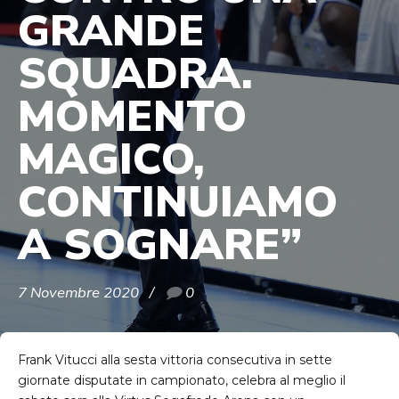
GRANDE
SQUADRA.
MOMENTO
MAGICO,
CONTINUIAMO
A SOGNARE”
7 Novembre 2020
0
Frank Vitucci alla sesta vittoria consecutiva in sette
giornate disputate in campionato, celebra al meglio il