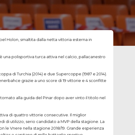
el Holon, smaltita dalla netta vittoria esterna in
 è una polisportiva turca attiva nel calcio, pallacanestro
a coppa di Turchia (2014) e due Supercoppe (1987 e 2014).
enerbahce grazie a uno score di 19 vittorie e 4 sconfitte
ornato alla guida del Pinar dopo aver vinto il titolo nel
iva di quattro vittorie consecutive. Il miglior
edi di utilizzo, serio candidato a MVP della stagione. La
 con le Vnere nella stagione 2018/19. Grande esperienza
ltics e capitano di mille battaglie sportive.