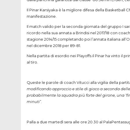
Il Pinar Karsiyaka è la migliore difesa della Basketbal
manifestazione.
Il match valido per la seconda giornata del gruppo I sa
ricordo nella sua annata a Brindisi nel 2017/18 con coac
stagione 2014/15 completando poi l’annata italiana all’
nel dicembre 2018 per 89-81.
Nella partita di esordio nei Playoffs il Pinar ha vinto i
al tiro.
Queste le parole di coach Vitucci alla vigilia della parti
modificando approccio e stile di gioco a seconda delle 
probabilmente la squadra più forte del girone, una ‘fi
minuti
”.
Palla a due martedì sera alle ore 20.30 al PalaPentassugl