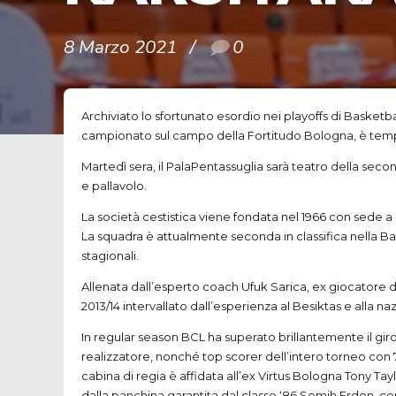
8 Marzo 2021
0
Archiviato lo sfortunato esordio nei playoffs di Basketba
campionato sul campo della Fortitudo Bologna, è tempo 
Martedì sera, il PalaPentassuglia sarà teatro della second
e pallavolo.
La società cestistica viene fondata nel 1966 con sede a 
La squadra è attualmente seconda in classifica nella Bask
stagionali.
Allenata dall’esperto coach Ufuk Sarica, ex giocatore dal
2013/14 intervallato dall’esperienza al Besiktas e alla n
In regular season BCL ha superato brillantemente il girone
realizzatore, nonché top scorer dell’intero torneo con 77
cabina di regia è affidata all’ex Virtus Bologna Tony Ta
dalla panchina garantita dal classe ‘86 Semih Erden, cen