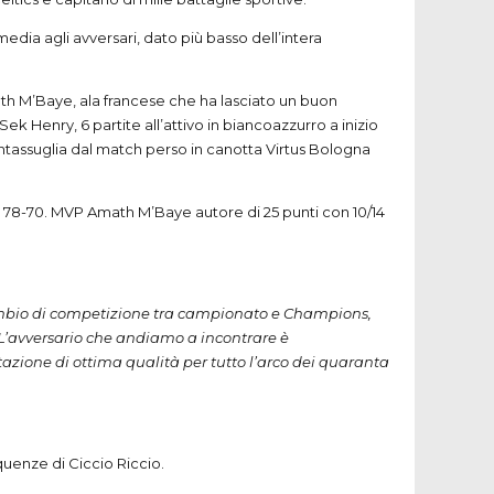
dia agli avversari, dato più basso dell’intera
ath M’Baye, ala francese che ha lasciato un buon
k Henry, 6 partite all’attivo in biancoazzurro a inizio
entassuglia dal match perso in canotta Virtus Bologna
 di 78-70. MVP Amath M’Baye autore di 25 punti con 10/14
ambio di competizione tra campionato e Champions,
. L’avversario che andiamo a incontrare è
azione di ottima qualità per tutto l’arco dei quaranta
equenze di Ciccio Riccio.