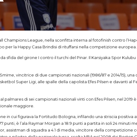
ll Champions League, nella sconfitta interna al fotofinish contro l’Hapo
per la Happy Casa Brindisi di rituffarsi nella competizione europea.
a sfida del girone I contro il turchi del Pinar. Il Karsiyaka Spor Kulubu
Smirne, vincitrice di due campionati nazionali (1986/87 e 2014/15), un
etbol Super Ligi, alle spalle della capolista Efes Pilsen e davanti al F
 palmares di sei campionati nazionali vinti con Efes Pilsen, nel 2019 è t
azionale maggiore.
 in cui figurava la Fortitudo Bologna, infilando una striscia positiva att
 punti, è l’ala Raymar Morgan a 18.9 punti a partita in soli 24 minuti m
ylor, assistman di squadra a 4.1 di media, vincitore della competizione
tro e pilastro della nazionale turca, scelta NBA nel 2008 dai Boston Ce