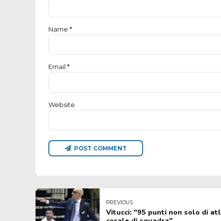
Name *
Email *
Website
POST COMMENT
PREVIOUS
Vitucci: "95 punti non solo di a
corale di squadra"