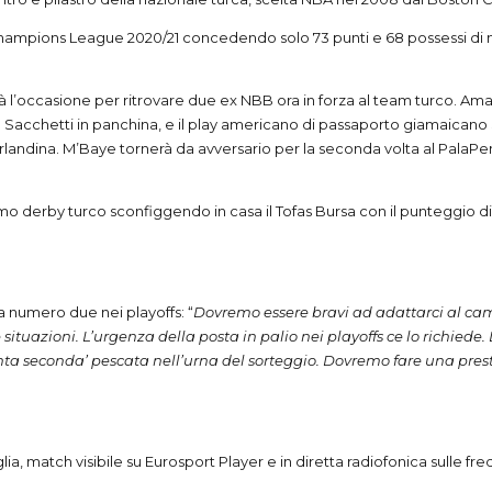
l Champions League 2020/21 concedendo solo 73 punti e 68 possessi di me
rà l’occasione per ritrovare due ex NBB ora in forza al team turco. Am
h Sacchetti in panchina, e il play americano di passaporto giamaicano Se
Orlandina. M’Baye tornerà da avversario per la seconda volta al PalaP
l primo derby turco sconfiggendo in casa il Tofas Bursa con il punteggio
ta numero due nei playoffs: “
Dovremo essere bravi ad adattarci al c
situazioni. L’urgenza della posta in palio nei playoffs ce lo richiede
nta seconda’ pescata nell’urna del sorteggio. Dovremo fare una prest
ia, match visibile su Eurosport Player e in diretta radiofonica sulle fr