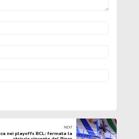
NEXT
ca nei playoffs BCL: fermata la
striscia vincente del Pinar