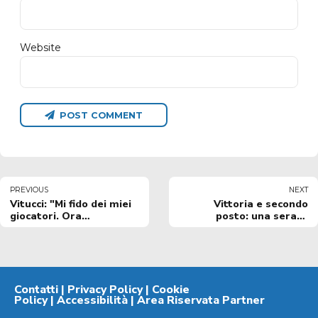
Website
POST COMMENT
PREVIOUS
NEXT
Vitucci: "Mi fido dei miei
Vittoria e secondo
giocatori. Ora
posto: una serata
recuperiamo
storica per la Happy
brillantezza per
Casa Brindisi
chiudere la stagione
come meritiamo"
Contatti
|
Privacy Policy
|
Cookie
Policy
|
Accessibilità
|
Area Riservata Partner