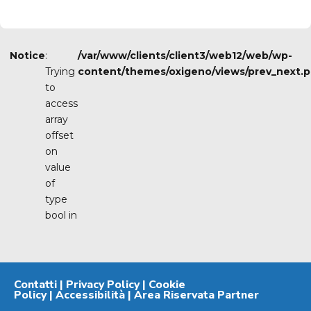
Notice
:
/var/www/clients/client3/web12/web/wp-
Trying
content/themes/oxigeno/views/prev_next.
to
access
array
PREVIOUS
offset
Nick
Perkins
on
rinnova
value
fino
of
al
2023
type
bool in
Contatti
|
Privacy Policy
|
Cookie
Policy
|
Accessibilità
|
Area Riservata Partner