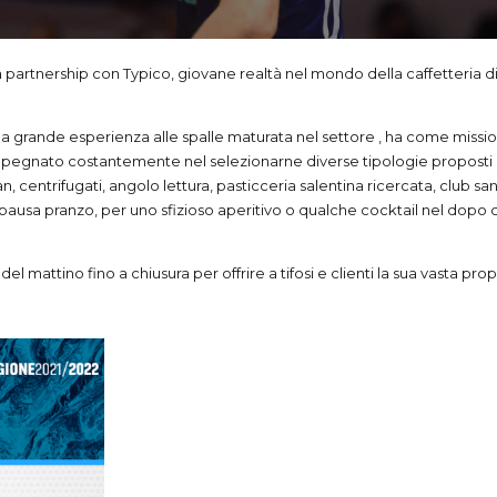
a partnership con Typico, giovane realtà nel mondo della caffetteria dif
a grande esperienza alle spalle maturata nel settore , ha come mission
impegnato costantemente nel selezionarne diverse tipologie proposti i
, centrifugati, angolo lettura, pasticceria salentina ricercata, club sa
 la pausa pranzo, per uno sfizioso aperitivo o qualche cocktail nel d
 del mattino fino a chiusura per offrire a tifosi e clienti la sua vasta pro